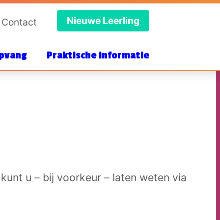
Nieuwe Leerling
Contact
pvang
Praktische informatie
 kunt u – bij voorkeur – laten weten via