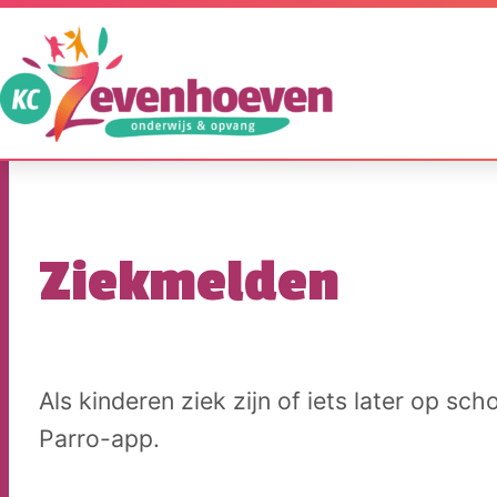
Ga
naar
de
inhoud
Onze
school
Voor
Ziekmelden
ouders
Opvang
Praktische
Als kinderen ziek zijn of iets later op sc
informatie
Parro-app.