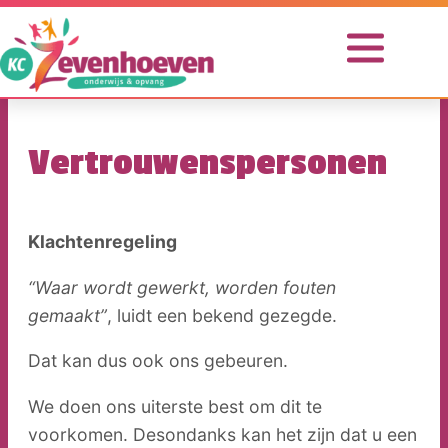
Ga
naar
de
inhoud
Vertrouwenspersonen
Onze
school
Voor
Klachtenregeling
ouders
“Waar wordt gewerkt, worden fouten
Opvang
gemaakt”
, luidt een bekend gezegde.
Praktische
informatie
Dat kan dus ook ons gebeuren.
We doen ons uiterste best om dit te
Nieuwe
voorkomen. Desondanks kan het zijn dat u een
Leerling