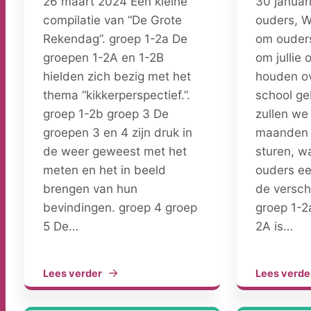
26 maart 2024 Een kleine
30 januar
Nieuwe
compilatie van “De Grote
ouders, W
Leerling
Rekendag”. groep 1-2a De
om ouders
groepen 1-2A en 1-2B
om jullie 
Contact
hielden zich bezig met het
houden ov
Werken
thema “kikkerperspectief.”.
school ge
bij
groep 1-2b groep 3 De
zullen we
groepen 3 en 4 zijn druk in
maanden 
de weer geweest met het
sturen, w
meten en het in beeld
ouders een
brengen van hun
de versch
bevindingen. groep 4 groep
groep 1-2
5 De…
2A is…
Lees verder
Lees verde