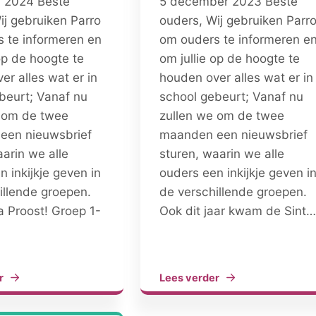
i 2024 Beste
5 december 2023 Beste
ij gebruiken Parro
ouders, Wij gebruiken Parr
 te informeren en
om ouders te informeren e
op de hoogte te
om jullie op de hoogte te
er alles wat er in
houden over alles wat er in
beurt; Vanaf nu
school gebeurt; Vanaf nu
 om de twee
zullen we om de twee
een nieuwsbrief
maanden een nieuwsbrief
aarin we alle
sturen, waarin we alle
 inkijkje geven in
ouders een inkijkje geven i
illende groepen.
de verschillende groepen.
a Proost! Groep 1-
Ook dit jaar kwam de Sint…
r
Lees verder