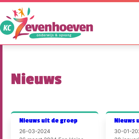
Ga
naar
de
inhoud
Onze
school
Voor
Nieuws
ouders
Opvang
Praktische
informatie
Nieuws uit de groep
Nieuws u
26-03-2024
30-01-20