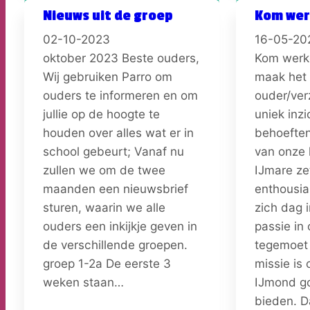
Nieuws uit de groep
Kom werk
02-10-2023
16-05-20
oktober 2023 Beste ouders,
Kom werke
Wij gebruiken Parro om
maak het 
ouders te informeren en om
ouder/ver
jullie op de hoogte te
uniek inzi
houden over alles wat er in
behoeften
school gebeurt; Vanaf nu
van onze l
zullen we om de twee
IJmare ze
maanden een nieuwsbrief
enthousia
sturen, waarin we alle
zich dag i
ouders een inkijkje geven in
passie in
de verschillende groepen.
tegemoet
groep 1-2a De eerste 3
missie is
weken staan…
IJmond go
bieden. 