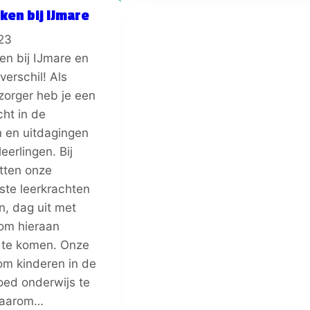
en bij IJmare
23
n bij IJmare en
verschil! Als
zorger heb je een
cht in de
 en uitdagingen
eerlingen. Bij
tten onze
ste leerkrachten
n, dag uit met
 om hieraan
 te komen. Onze
 om kinderen in de
ed onderwijs te
Daarom…